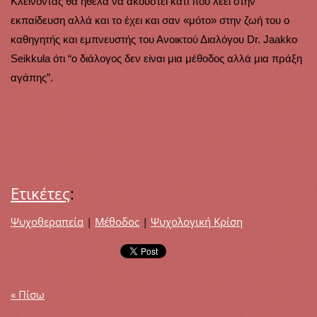
Κλείνοντας θα ήθελα να ακουστεί κάτι που λέει στην
εκπαίδευση αλλά και το έχει και σαν «μότο» στην ζωή του ο
καθηγητής και εμπνευστής του Ανοικτού Διαλόγου Dr. Jaakko
Seikkula ότι “ο διάλογος δεν είναι μια μέθοδος αλλά μια πράξη
αγάπης”.
Ετικέτες
:
Ψυχοθεραπεία
|
Μέθοδος
|
Ψυχολογική Κρίση
« Πίσω