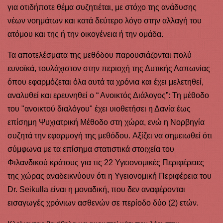
για οτιδήποτε θέμα συζητιέται, με στόχο της ανάδυσης
νέων νοημάτων και κατά δεύτερο λόγο στην αλλαγή του
ατόμου και της ή την οικογένεια ή την ομάδα.
Τα αποτελέσματα της μεθόδου παρουσιάζονται πολύ
ευνοϊκά, τουλάχιστον στην περιοχή της Δυτικής Λαπωνίας
όπου εφαρμόζεται όλα αυτά τα χρόνια και έχει μελετηθεί,
αναλυθεί και ερευνηθεί ο “ Ανοικτός Διάλογος”: Τη μέθοδο
του "ανοικτού διαλόγου" έχει υιοθετήσει η Δανία έως
επίσημη Ψυχιατρική Μέθοδο στη χώρα, ενώ η Νορβηγία
συζητά την εφαρμογή της μεθόδου. Αξίζει να σημειωθεί ότι
σύμφωνα με τα επίσημα στατιστικά στοιχεία του
Φιλανδικού κράτους για τις 22 Υγειονομικές Περιφέρειες
της χώρας αναδεικνύουν ότι η Υγειονομική Περιφέρεια του
Dr. Seikulla είναι η μοναδική, που δεν αναφέρονται
εισαγωγές χρόνιων ασθενών σε περίοδο δύο (2) ετών.