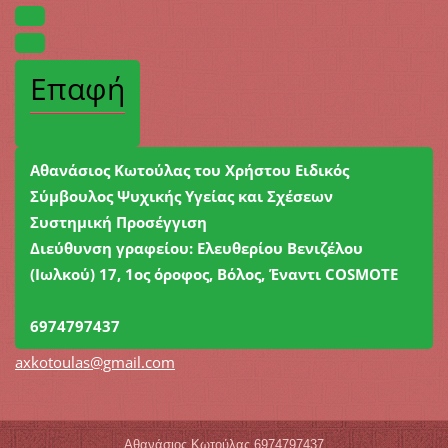
Επαφή
Αθανάσιος Κωτούλας του Χρήστου Ειδικός
Σύμβουλος Ψυχικής Υγείας και Σχέσεων
Συστημική Προσέγγιση
Διεύθυνση γραφείου: Ελευθερίου Βενιζέλου
(Ιωλκού) 17, 1ος όροφος, Βόλος, Έναντι COSMΟΤΕ
6974797437
axkotoul
as@gmail
.com
Αθανάσιος Κωτούλας 6974797437