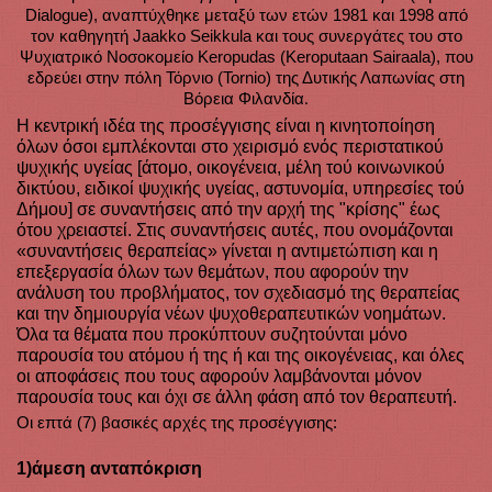
Dialogue), αναπτύχθηκε μεταξύ των ετών 1981 και 1998 από
τον καθηγητή Jaakko Seikkula και τους συνεργάτες του στο
Ψυχιατρικό Νοσοκομείο Keropudas (Keroputaan Sairaala), που
εδρεύει στην πόλη Τόρνιο (Tornio) της Δυτικής Λαπωνίας στη
.
Βόρεια Φιλανδία
Η κεντρική ιδέα της προσέγγισης είναι η κινητοποίηση 
όλων όσοι εμπλέκονται στο χειρισμό ενός περιστατικού 
ψυχικής υγείας [άτομο, οικογένεια, μέλη τού κοινωνικού 
δικτύου, ειδικοί ψυχικής υγείας, αστυνομία, υπηρεσίες τού 
Δήμου] σε συναντήσεις από την αρχή της "κρίσης" έως 
ότου χρειαστεί. Στις συναντήσεις αυτές, που ονομάζονται 
«συναντήσεις θεραπείας» γίνεται η αντιμετώπιση και η 
επεξεργασία όλων των θεμάτων, που αφορούν την 
ανάλυση του προβλήματος, τον σχεδιασμό της θεραπείας 
και την δημιουργία νέων ψυχοθεραπευτικών νοημάτων. 
Όλα τα θέματα που προκύπτουν συζητούνται μόνο 
παρουσία του ατόμου ή της ή και της οικογένειας, και όλες 
οι αποφάσεις που τους αφορούν λαμβάνονται μόνον 
παρουσία τους και όχι σε άλλη φάση από τον θεραπευτή.
Οι επτά (7) βασικές αρχές της προσέγγισης:
1)άμεση ανταπόκριση