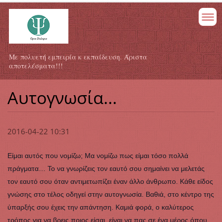
Με πολυετή εμπειρία κ εκπαίδευση. Άριστα
αποτελέσματα!!!
Αυτογνωσία...
2016-04-22 10:31
Είμαι αυτός που νομίζω; Μα νομίζω πως είμαι τόσο πολλά
πράγματα… Το να γνωρίζεις τον εαυτό σου σημαίνει να μελετάς
τον εαυτό σου όταν αντιμετωπίζει έναν άλλο άνθρωπο. Κάθε είδος
γνώσης στο τέλος οδηγεί στην αυτογνωσία. Βαθιά, στο κέντρο της
ύπαρξής σου έχεις την απάντηση. Καμιά φορά, ο καλύτερος
τρόπος για να βρεις ποιος είσαι, είναι να πας σε ένα μέρος όπου